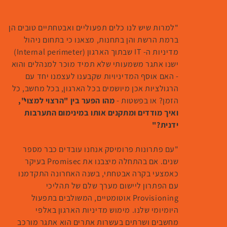
"למרות שיש לנו כלים תפעוליים ואבטחתיים טובים הן
ברמת הרשת והן בתחנות, מצאנו כי בתחום ניהול
מדיניות ה- IT שבתוך הארגון (Internal perimeter)
ישנו אתגר משמעותי שלא תמיד מוכר למנהלים והוא
- האם אוסף המדיניויות שקבענו לעצמנו יחד עם
הרגולציות אכן מיושמים בכל הארגון, בכל מחשב, כל
מהו הפער בין "הרצוי למצוי",
הזמן? או בפשטות -
ואיך מודדים ומתקנים אותו במינימום התערבות
ידנית?"
"עם פתרונות פרומיסק אנחנו עובדים כבר מספר
שנים. אם בהתחלה מיצבנו את Promisec בעיקר
כאמצעי בקרה אבטחתי, בשנה האחרונה התקדמנו
עם הפתרון ליישום מערך שלם של תהליכי
Provisioning אוטומטיים, המשולבים בתפעול
היומיומי שלנו. מימוש מדיניות הארגון באלפי
מחשבים ושרתים בעשרות אתרים הוא אתגר מורכב