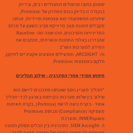
שטומן בחובו מכשולים תפעוליים רבים, ובדיוק
בנקודה זו בדיוק נכנס הפתרון של Promisec,
שיתרונו המשמעותי הוא עצמאות ומיידיות. אנחנו
מקבלים תמונת מצב מדוייקת סביב השעון על מרחב
המדיניויות והסיכונים, מהו שונה מה- Baseline
שהגדרנו באלפי התחנות והשרתים, מנתבים את
המידע למערכות השו"ב
וה- ARCSIGHT, ומפעילים אמצעים אקטיביים לתיקון,
חלקם באמצעות Promisec.
חיפוש תמידי אחרי הסינרגיה - שילוב תהליכים
"תהליך מעניין נוסף שאנחנו מתכננים ליישם הוא
שילוב בין שלוש מערכות הקיימות בארגון לכדי תהליך
אחוד - בקרת גישה לרשת (Portnox), בקרת תאימות
מעמיקה (Compliance) מבוסס Promisec
INNERspace, ומערכת
ה- SIEM Arcsight. הסינרגיה בין הכלים תספק תמונה
מדוייקת על מחזור החיים של התחנה מקצה לקצה -